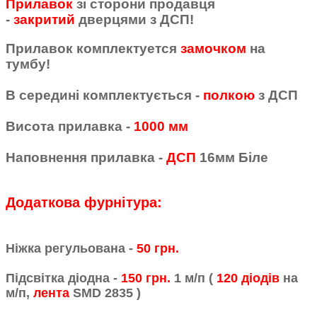
Прилавок
зі сторони продавця
-
закритий
дверцями з ДСП!
Прилавок комплектуется
замочком
на
тумбу!
В середині комплектується -
полкою
з ДСП
Висота прилавка -
1000 мм
Наповнення прилавка -
ДСП
16мм Біле
Додаткова фурнітура:
Ніжка регульована -
50 грн.
Підсвітка діодна -
150 грн.
1 м/п (
120 діодів
на
м/п,
лента
SMD 2835 )