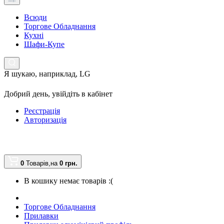
Всюди
Торгове Обладнання
Кухні
Шафи-Купе
Я шукаю, наприклад,
LG
Добрий день,
увійдіть в кабінет
Реєстрація
Авторизація
0
Товарів,
на
0 грн.
В кошику немає товарів :(
Торгове Обладнання
Прилавки