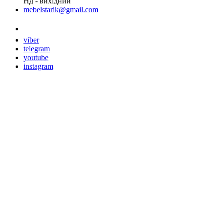
Нд - вихідний
mebelstarik@gmail.com
Замовити дзвінок
viber
telegram
youtube
instagram