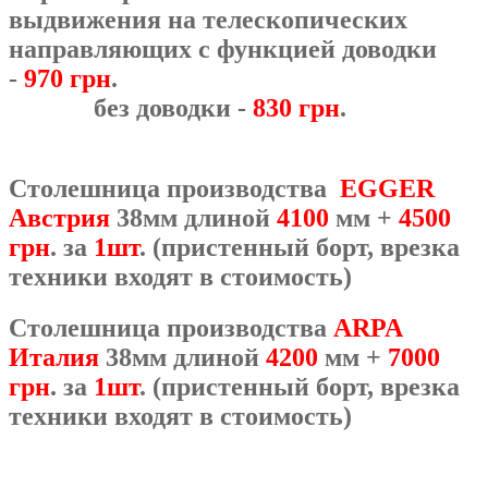
выдвижения на телескопических
направляющих с функцией доводки
-
970 грн
.
без доводки -
830 грн
.
Столешница производства
EGGER
Австрия
38мм длиной
4100
мм +
4500
грн
. за
1шт
. (пристенный борт, врезка
техники входят в стоимость)
Столешница производства
ARPA
Италия
38мм длиной
4200
мм +
7000
грн
. за
1шт
. (пристенный борт, врезка
техники входят в стоимость)