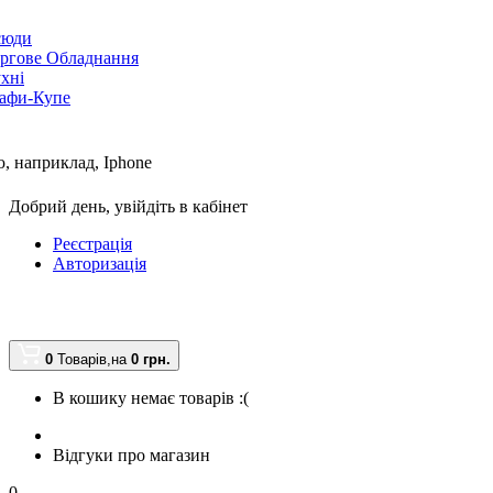
сюди
ргове Обладнання
хні
афи-Купе
, наприклад,
Iphone
Добрий день,
увійдіть в кабінет
Реєстрація
Авторизація
0
Товарів,
на
0 грн.
В кошику немає товарів :(
Відгуки про магазин
0