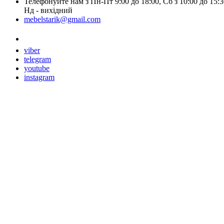
Телефонуйте нам з Пн-Пт 9:00 до 18:00, Сб з 10:00 до 15:3
Нд - вихідний
mebelstarik@gmail.com
Замовити дзвінок
viber
telegram
youtube
instagram